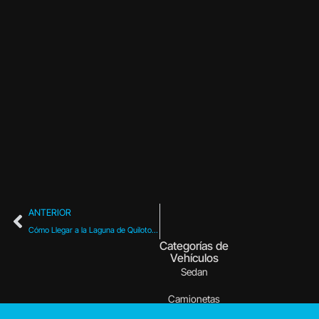
Có
Lleg
des
Quit
Guí
turís
par
y
esta
de s
mayo 
Leer 
ANTERIOR
Cómo Llegar a la Laguna de Quilotoa: Guía Turística Completa con Paradores y Estaciones
Categorías de
Vehículos
Sedan
Camionetas