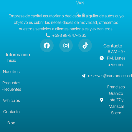
VAN
SUV
Empresa de capital ecuatoriano dedicada al alquiler de autos cuyo
objetivo es cubrir las necesidades de movilidad, ofrecemos
nuestros servicios a clientes nacionales y extranjeros.
+593 98-847-1265
Contacto
8 AM - 10
Información
PM, Lunes
Inicio
a Viernes
Nosotros
reservas@carzoneecuad
Preguntas
Francisco
Frecuentes
Granizo
lote 27 y
Vehículos
Mariscal
Contacto
Sucre
Blog