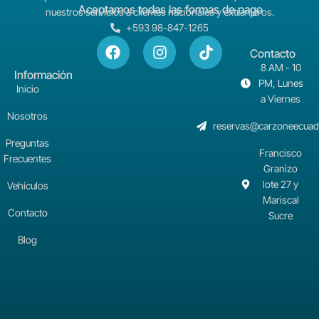
Aceptamos todas las formas de pago
nuestros servicios a clientes nacionales y extranjeros.
+593 98-847-1265
Contacto
8 AM - 10
Información
PM, Lunes
Inicio
a Viernes
Nosotros
reservas@carzoneecuad
Preguntas
Francisco
Frecuentes
Granizo
lote 27 y
Vehículos
Mariscal
Contacto
Sucre
Blog