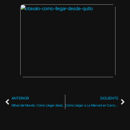
Otav
Có
Lleg
des
Quit
Guí
turís
par
y
esta
de s
mayo 
Leer 
ANTERIOR
SIGUIENTE
Mitad del Mundo: Cómo Llegar desde Quito, Recorrido Turístico y Recomendaciones
Cómo Llegar a La Merced en Carro: Guía Completa para Turistas