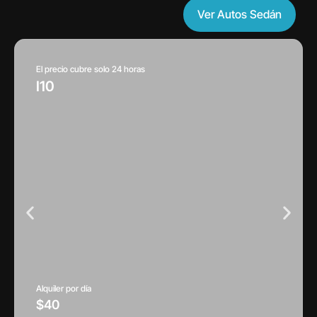
Ver Autos Sedán
El precio cubre solo 24 horas
I10
Alquiler por día
$40