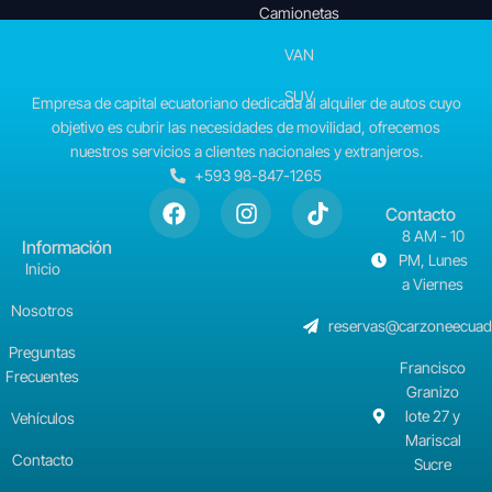
Camionetas
VAN
SUV
Empresa de capital ecuatoriano dedicada al alquiler de autos cuyo
objetivo es cubrir las necesidades de movilidad, ofrecemos
nuestros servicios a clientes nacionales y extranjeros.
+593 98-847-1265
Contacto
8 AM - 10
Información
PM, Lunes
Inicio
a Viernes
Nosotros
reservas@carzoneecuad
Preguntas
Francisco
Frecuentes
Granizo
lote 27 y
Vehículos
Mariscal
Contacto
Sucre