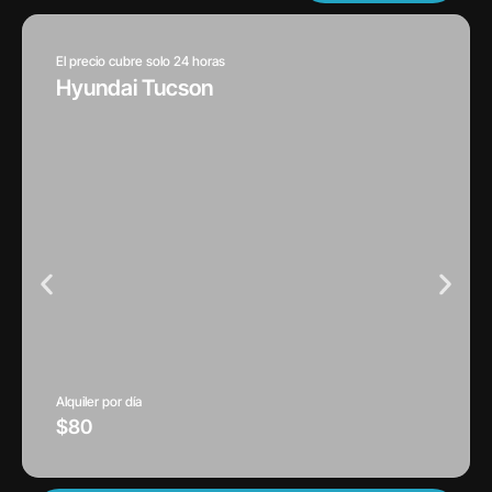
El precio cubre solo 24 horas
Hyundai Tucson
Alquiler por día
$80