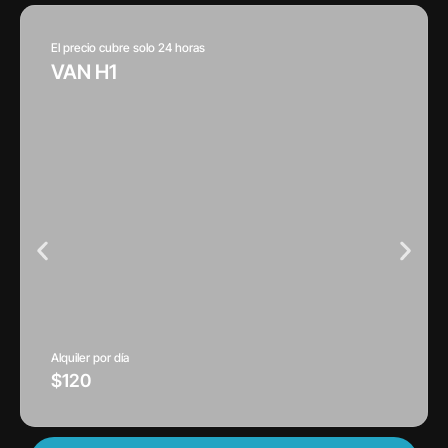
El precio cubre solo 24 horas
VAN H1
Alquiler por día
$120