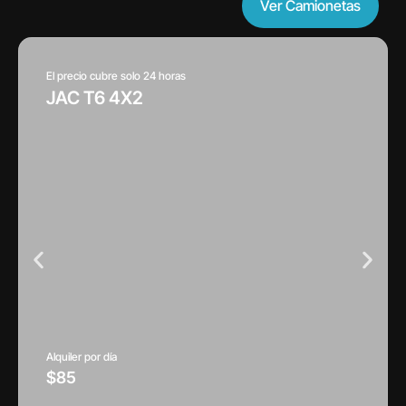
Ver Camionetas
El precio cubre solo 24 horas
JAC T6 4X2
Alquiler por día
$85