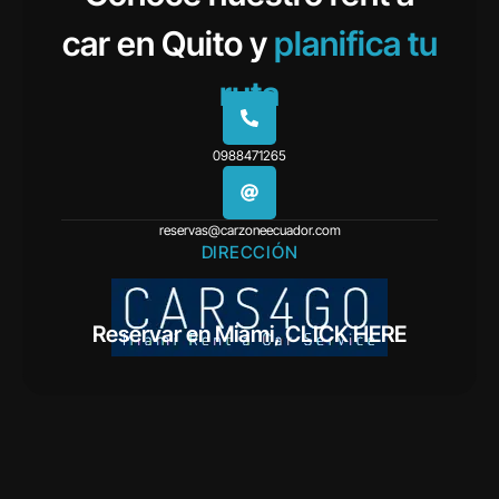
car en Quito y
planifica tu
ruta
0988471265
reservas@carzoneecuador.com
DIRECCIÓN
Francisco Granizo lote 27 y Mariscal Sucre
Reservar en Miami, CLICK HERE