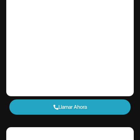
Alquiler por día
$85
Llamar Ahora