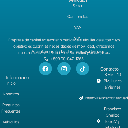
Vehículos
Sedan
Camionetas
VAN
SUV
Empresa de capital ecuatoriano dedicada al alquiler de autos cuyo
objetivo es cubrir las necesidades de movilidad, ofrecemos
Aceptamos todas las formas de pago
nuestros servicios a clientes nacionales y extranjeros.
+593 98-847-1265
Contacto
8 AM - 10
Información
PM, Lunes
Inicio
a Viernes
Nosotros
reservas@carzoneecuad
Preguntas
Francisco
Frecuentes
Granizo
lote 27 y
Vehículos
Mariscal