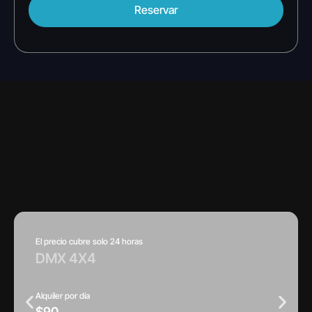
Reservar
El precio cubre solo 24 horas
DMX 4X4
Alquiler por día
$90